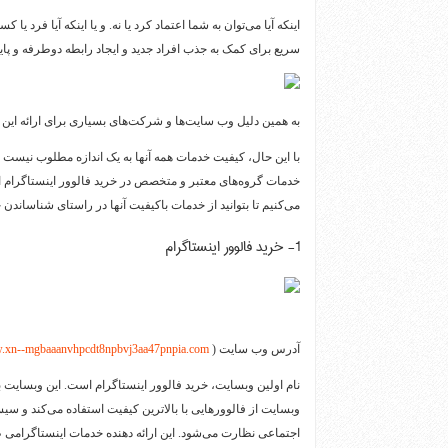
اینکه آیا می‌توان به شما اعتماد کرد یا نه. و یا اینکه آیا فرد 
سریع برای کمک به جذب افراد جدید و ایجاد رابطه دوطرفه و پا
به همین دلیل وب سایت‌ها و شرکت‌های بسیاری برای ارائه این گو
با این حال، کیفیت خدمات همه آنها به یک اندازه مطلوب نیست و ک
خدمات گروه‌های معتبر و متخصص در خرید فالوور اینستاگرام است
می‌کنیم تا بتوانید از خدمات باکیفیت آنها در راستای شناساندن خو
1- خرید فالوور اینستاگرام
آدرس وب سایت (
w.xn--mgbaaanvhpcdt8npbvj3aa47pnpia.com
وبسایت از فالوورهایی با بالاترین کیفیت استفاده می‌کند و س
اجتماعی نظارت می‌شود. این ارائه دهنده خدمات اینستاگرامی طرح