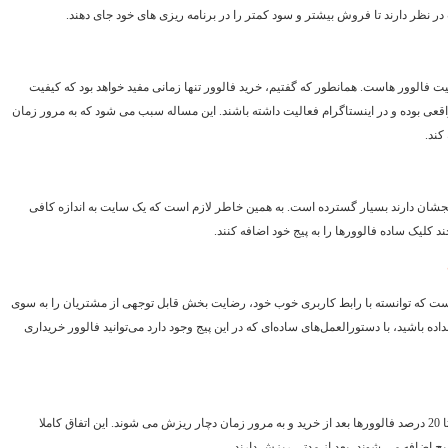
 نظر دارند تا فروش بیشتر و سود کمتر را در برنامه ریزی های خود جای دهند.
 فالوور هاست. همانطور که گفتیم، خرید فالوور تنها زمانی مفید خواهد بود که کیفیت
د واقعی بوده و در اینستاگرام فعالیت داشته باشند. این مساله سبب می شود که به مرور زمان
کند.
جشان دارند بسیار گسترده است. به همین خاطر لازم است که یک سایت به اندازه کافی
ند کلیک ساده فالوورها را به پیج خود اضافه کنند.
ت که توانسته با رابط کاربری خوب خود، رضایت بخش قابل توجهی از مشتریان را به سوی
ه باشید، با دستورالعمل‌های ساده‌ای که در این پیج وجود دارد می‌توانید فالوور خریداری
اگر قصد خرید فالوور دارید، خوب است بدانید که همواره بین 5 تا 20 درصد فالوورها بعد از خرید و به مرور زمان دچار ریزش می شوند. این اتفاق کاملا
ج اضافه می شوند، بعد از مدتی ریزش دارند.