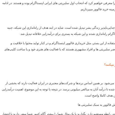
ا معرفی خواهیم کرد که انتخاب اول سلبریتی های ایرانی اینستاگرام بوده و هستند. در ادامه
ه خرید فالوور می­پردازیم.
ی‌ناپذیر زندگی بشر تبدیل شده است. شاید در ابتد هدف از راه‌اندازی این شبکه، جنبه
م راه‌اندازی شدند و این شبکه به بستری برای درآمدزایی خلاقانه تبدیل شد.
اده از این بستر، مثل خریداری فالوور اینستاگرام و در کنار تولید محتوا با خلاقیت و
اضر سلبریتی ها و افراد مشهوری هستند که با فعالیت های هنری خود و یا ساخت کلیپ‌های
می­کنند؟
 می‌شود. بر همین اساس برندها و شرکت‌های معتبری در ایران فعالیت دارند که بخشی از
شده تا درآمد آنان به مبالغی میلیونی برسد. در نتیجه با توجه به این موضوع، اهمیت درآمدزایی
ین هدف کاملا واضح است.
یش فالوور به سبک سلبریتی ها
، رابطه مستقیم دارد. بگذارید با یک مثال شما را بیشتر آگاه کنیم. شما سعی دارید با انتشار