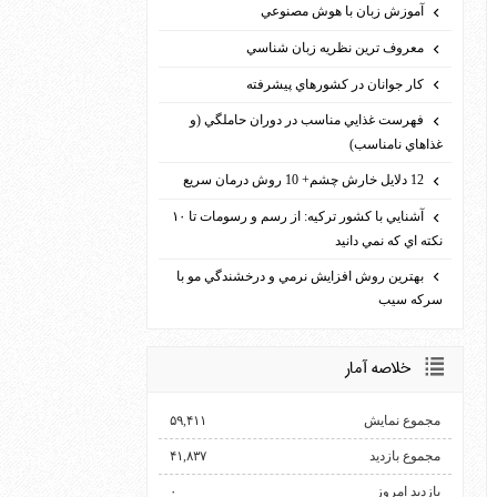
آموزش زبان با هوش مصنوعي
معروف ترين نظريه زبان شناسي
كار جوانان در كشورهاي پيشرفته
فهرست غذايي مناسب در دوران حاملگي (و
غذاهاي نامناسب)
12 دلايل خارش چشم+ 10 روش درمان سريع
آشنايي با كشور تركيه: از رسم و رسومات تا ۱۰
نكته اي كه نمي دانيد
بهترين روش افزايش نرمي و درخشندگي مو با
سركه سيب
خلاصه آمار
مجموع نمایش‌
۵۹,۴۱۱
مجموع بازدید
۴۱,۸۳۷
بازدید امروز
۰