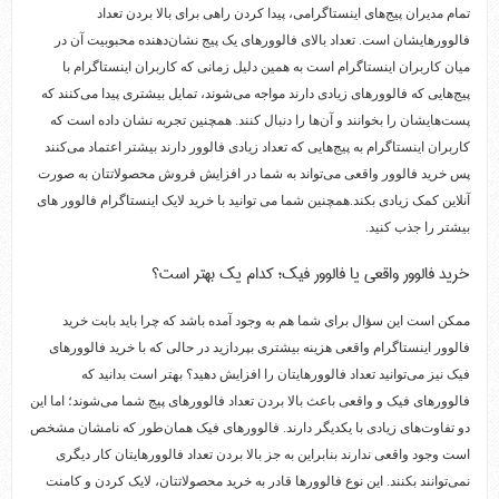
تمام مدیران پیج‌های اینستاگرامی، پیدا کردن راهی برای بالا بردن تعداد
فالوورهایشان است. تعداد بالای فالوورهای یک پیج نشان‌دهنده محبوبیت آن در
میان کاربران اینستاگرام است به همین دلیل زمانی که کاربران اینستاگرام با
پیج‌هایی که فالوورهای زیادی دارند مواجه می‌شوند، تمایل بیشتری پیدا می‌کنند که
پست‌هایشان را بخوانند و آن‌ها را دنبال کنند. همچنین تجربه نشان داده است که
کاربران اینستاگرام به پیج‌هایی که تعداد زیادی فالوور دارند بیشتر اعتماد می‌کنند
پس خرید فالوور واقعی می‌تواند به شما در افزایش فروش محصولاتتان به صورت
آنلاین کمک زیادی بکند.همچنین شما می توانید با خرید لایک اینستاگرام فالوور های
بیشتر را جذب کنید.
خرید فالوور واقعی یا فالوور فیک؛ کدام یک بهتر است؟
ممکن است این سؤال برای شما هم به وجود آمده باشد که چرا باید بابت خرید
فالوور اینستاگرام واقعی هزینه بیشتری بپردازید در حالی که با خرید فالوورهای
فیک نیز می‌توانید تعداد فالوورهایتان را افزایش دهید؟ بهتر است بدانید که
فالوورهای فیک و واقعی باعث بالا بردن تعداد فالوورهای پیج شما می‌شوند؛ اما این
دو تفاوت‌های زیادی با یکدیگر دارند. فالوورهای فیک همان‌طور که نامشان مشخص
است وجود واقعی ندارند بنابراین به جز بالا بردن تعداد فالوورهایتان کار دیگری
نمی‌توانند بکنند. این نوع فالوورها قادر به خرید محصولاتتان، لایک کردن و کامنت