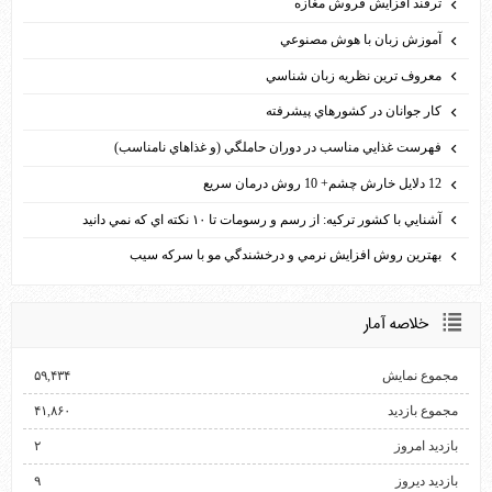
ترفند افزايش فروش مغازه
آموزش زبان با هوش مصنوعي
معروف ترين نظريه زبان شناسي
كار جوانان در كشورهاي پيشرفته
فهرست غذايي مناسب در دوران حاملگي (و غذاهاي نامناسب)
12 دلايل خارش چشم+ 10 روش درمان سريع
آشنايي با كشور تركيه: از رسم و رسومات تا ۱۰ نكته اي كه نمي دانيد
بهترين روش افزايش نرمي و درخشندگي مو با سركه سيب
خلاصه آمار
مجموع نمایش‌
۵۹,۴۳۴
مجموع بازدید
۴۱,۸۶۰
بازدید امروز
۲
بازدید دیروز
۹