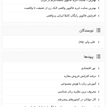
بهترین سایت خرید فالوور واقعی لایک زن از حقیقت تا واقعیت
افزایش فالوور رایگان کاملا ایرانی و واقعی
نويسندگان
علي ولي
(۲۵)
پيوندها
تور اقتصادي
ترفند افزايش فروش مغازه
آموزش زبان با هوش مصنوعي
معروف ترين نظريه زبان شناسي
كار جوانان در كشورهاي پيشرفته