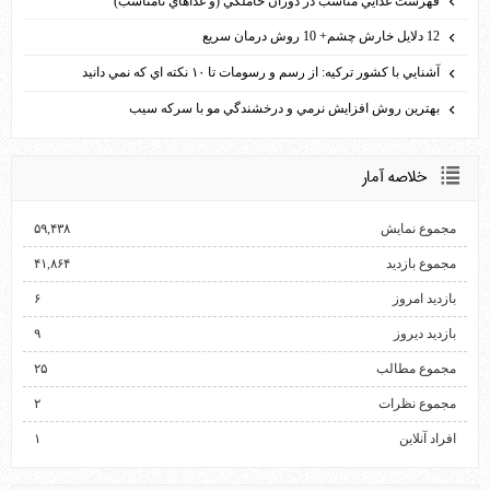
فهرست غذايي مناسب در دوران حاملگي (و غذاهاي نامناسب)
12 دلايل خارش چشم+ 10 روش درمان سريع
آشنايي با كشور تركيه: از رسم و رسومات تا ۱۰ نكته اي كه نمي دانيد
بهترين روش افزايش نرمي و درخشندگي مو با سركه سيب
خلاصه آمار
مجموع نمایش‌
۵۹,۴۳۸
مجموع بازدید
۴۱,۸۶۴
بازدید امروز
۶
بازدید دیروز
۹
مجموع مطالب
۲۵
مجموع نظرات
۲
افراد آنلاین
۱