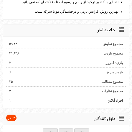
آشنايي با كشور تركيه: از رسم و رسومات تا ۱۰ نكته اي كه نمي دانيد
بهترين روش افزايش نرمي و درخشندگي مو با سركه سيب
خلاصه آمار
مجموع نمایش‌
۵۹,۴۲۰
مجموع بازدید
۴۱,۸۴۶
بازدید امروز
۳
بازدید دیروز
۶
مجموع مطالب
۲۵
مجموع نظرات
۲
افراد آنلاین
۱
دنبال كنندگان
۳ نفر