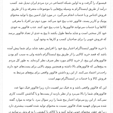
فیسبوک را گرفت و به اولین شبکه اجتماعی در نزد مردم ایران تبدیل شد. کسب
درآمد از طریق اینستاگرام به وسیله پیج‌هایی با موضوعات متفرقه و یا از طریق
فروش اجناس و یا خدمات انجام می‌گیرد. در مورد اول ادمین پیج با تولید محتوای
یونیک و کاربر پسند، فالوور جذب پیج خود می‌کند. مورد دوم نیز افراد با معرفی
کالاها و یا خدمات می‌توانند فالوورها را جذب پیج خود کنند. جذب فالوور به خودی
خود کار سختی است و شاید ماه‌ها طول بکشد تا پیج به حدی از تعداد فالوور برسد
که فروش خوبی را برای صاحبان کسب و کارها به وجود آورد.
با خرید فالوور اینستاگرام اعتبار پیج خود را افزایش دهید شاید برای شما پیش آمده
باشد که قصد خرید کالایی را از طریق پیج اینستاگرام داشته ولی به سبب کم بودن
فالوورهای این پیج، از خرید کالای مورد نظر صرف نظر کرده‌اید. به طور کل مردم
به پیج‌هایی که فالوورهای بالا داشته و همچنین ویوی بالایی برای پست‌های خود دارند
راحت‌تر اعتماد می‌کنند. از این رو داشتن فالوور واقعی برای پیج‌های مرتبط به
فروش کالا و یا خدمات در اینستاگرام مهم است.
این که فالوور واقعی باشد و نه فیک نیز اهمیت دارد زیرا فالوور فیک تنها عدد
فالوورهای شما را بالا می‌برد و از نظر بازدید از پست‌ها و یا گذاشتن کامنت کاری
نمی‌کند. از این رو می‌تواند اعتبار پیج شما را زیر سوال ببرد. با توجه به موارد گفته
شده می‌توان فهمید تعداد فالوور نسبت به محتوای تولید شده اهمیت بیشتری دارد
زیرا هر چقدر محتوای خوبی تولید کنید و یا کالای با کیفیتی را به فروش برسانید در