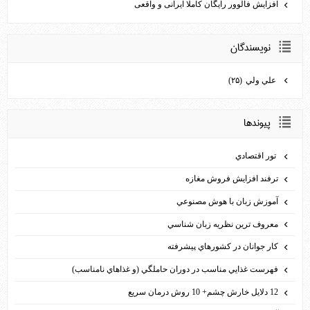
افزایش فالوور رایگان کاملا ایرانی و واقعی
نويسندگان
علي ولي
(۲۵)
پيوندها
تور اقتصادي
ترفند افزايش فروش مغازه
آموزش زبان با هوش مصنوعي
معروف ترين نظريه زبان شناسي
كار جوانان در كشورهاي پيشرفته
فهرست غذايي مناسب در دوران حاملگي (و غذاهاي نامناسب)
12 دلايل خارش چشم+ 10 روش درمان سريع