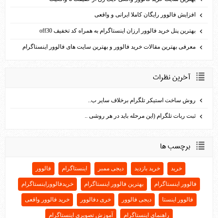
افزایش فالوور رایگان کاملا ایرانی و واقعی
بهترين پنل خريد فالوور ارزان اينستاگرام به همراه کد تخفيف off30
معرفی بهترین مقالات خرید فالوور و بهترین سایت های فالوور اینستاگرام
آخرين نظرات
روش ساخت استیکر تلگرام برخلاف سایر ب..
ثبت ربات تلگرام (این مرحله باید در هر روشی ..
برچسب ها
خرید
خرید بازدید
دیجی ممبر
اینستاگرام
فالوور
فالوور اینستاگرام
بهترین فالوور اینستاگرام
خریدفالووراینستاگرام
فالوور اینستا
دیجی فالوور
خری دفالوور
خرید فالوور واقعی
راهنمای اینستاگرام
آموزش تصویری اینستاگرام