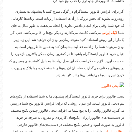
گذاشت تا فالوورهای جدیدتری را جذب پیج خود کرد.
اگر برای افزایش فالوور اینستاگرام در گوگل سرچ کنید با پیشنهادات بسیاری
روبه‌رو می‌شوید که بخش بزرگی از آن‌ها استفاده از ربات است. ربات‌ها کارهایی
که خود شما وقتی برای انجام دادنش ندارید را انجام می‌دهند. به طور مثال به جای
شما
لایک ایرانی
می‌کنند، کامنت می‌گذارند و دیگر پیج‌ها را فالو می‌کنند. حتی اگر
یک‌بار از این روش استفاده کنید متوجه زمان‌بر بودن آن خواهید شد. این زمان‌بر
بودن می‌تواند شما را از ادامه فعالیت پشیمان کند به همین خاطر بهتر است به
دنبال خرید فالوور اینستاگرام باشید تا در کمترین زمان ممکن بالاترین بازخورد را
به دست آورید. لازم به ذکر است که این مدل ربات‌ها به دلیل کامنت‌های بسیاری که
در پیج‌های مختلف می‌گذارند، صاحبان آن پیج‌ها را خسته کرده و با بلاک و ریپورت
کردن این ربات‌ها می‌توانند آن‌ها را از کار بیندازند.
دیجی فالوور برای خرید فالوور اینستاگرام پیشنهاد ما به شما استفاده از پکیج‌های
تیم دیجی فالوور است. این تیم با روشی که برای افزایش فالوور پیج شما در پیش
می‌گیرد، فالوور واقعی را به پیج شما می‌افزاید. دیجی فالوور چندین پکیج مختلف
در دسته‌بندی‌های فالوور ارزان، پکیج‌های کاربردی و مقرون به صرفه در خرید
فالوور به صورت انبوه و چندین پکیج مختلف در دسته‌بندی‌های فالوور خارجی
و
فالوور ایرانی
دارد. با توجه به نوع کاری که می‌کنید و همچنین موقعیت جغرافیایی