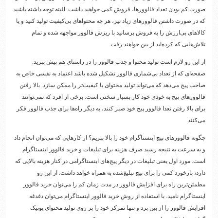
صورت کم بودن تعداد فالوورها، فروش کمی خواهید داشت. البته توجه داشته باشید
که در صورت داشتن فالوورهای زیاد نیز، هر چه محتواهای بی‌کیفیت تولید کنید و یا
کالاهای بی‌ارزش را به فروش برسانید با ریزش فالوور مواجهه شده و تمام
تلاش‌هایی که کرده‌اید از بین خواهند رفت.
از این رو لازم است تولید محتوا و جدب فالوور را در راستای هم پیش ببرید.
صفحه‌ای که از تعداد بی‌شماری فالوور تشکیل شده باشد اعتماد به نفسی خاص به
صاحب پیج می‌دهد که می‌تواند تولید محتوای با کیفیت‌تر را ممکن سازد. بالا رفتن
فالوورهای پیج به خودی خود کار بسیار سختی است. برخی از افرد که نمی‌توانند
برای بالا رفتن تعدا فالوور پیج خود صبر کنند، به دیگر راه‌ها برای جذب فالوور فکر
می‌کنند.
چگونه فالوورهای پیج اینستاگرام خود را بالا ببریم؟ از کارهایی که می‌توان انجام داد
و به سرعت به نتیجه رسید صرف هزینه برای تبلیغات و خرید فالوور اینستاگرام
است. مورد اول یعنی تبلیغات در دیگر پیج‌های اینستاگرامی در کنار هزینه بالایی که
دارد، بازخورد کمی را برای پیج تبلیغ‌شده به همراه خواهد داشت. از این رو
مطمئن‌ترین راه برای افزایش فالوور در مدت زمان کم را می‌توان خرید فالوور
اینستاگرام نامید. با استفاده از روش خرید فالوور اینستاگرام می‌توان دغدغه
افزایش فالوور را از بین برد و تنها تمرکز خود را بر روی تولید محتوای یونیک