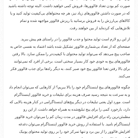
صورت کم بودن تعداد فالوورها، فروش کمی خواهید داشت. البته توجه داشته باشید
که در صورت داشتن فالوورهای زیاد نیز، هر چه محتواهای بی‌کیفیت تولید کنید و یا
کالاهای بی‌ارزش را به فروش برسانید با ریزش فالوور مواجهه شده و تمام
تلاش‌هایی که کرده‌اید از بین خواهند رفت.
از این رو لازم است تولید محتوا و جدب فالوور را در راستای هم پیش ببرید.
صفحه‌ای که از تعداد بی‌شماری فالوور تشکیل شده باشد اعتماد به نفسی خاص به
صاحب پیج می‌دهد که می‌تواند تولید محتوای با کیفیت‌تر را ممکن سازد. بالا رفتن
فالوورهای پیج به خودی خود کار بسیار سختی است. برخی از افرد که نمی‌توانند
برای بالا رفتن تعدا فالوور پیج خود صبر کنند، به دیگر راه‌ها برای جذب فالوور فکر
می‌کنند.
چگونه فالوورهای پیج اینستاگرام خود را بالا ببریم؟ از کارهایی که می‌توان انجام داد
و به سرعت به نتیجه رسید صرف هزینه برای تبلیغات و خرید فالوور اینستاگرام
است. مورد اول یعنی تبلیغات در دیگر پیج‌های اینستاگرامی در کنار هزینه بالایی که
دارد، بازخورد کمی را برای پیج تبلیغ‌شده به همراه خواهد داشت. از این رو
مطمئن‌ترین راه برای افزایش فالوور در مدت زمان کم را می‌توان خرید فالوور
اینستاگرام نامید. با استفاده از روش خرید فالوور اینستاگرام می‌توان دغدغه
افزایش فالوور را از بین برد و تنها تمرکز خود را بر روی تولید محتوای یونیک