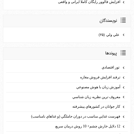
افزایش فالوور رایگان کاملا ایرانی و واقعی
نويسندگان
علي ولي
(۲۵)
پيوندها
تور اقتصادي
ترفند افزايش فروش مغازه
آموزش زبان با هوش مصنوعي
معروف ترين نظريه زبان شناسي
كار جوانان در كشورهاي پيشرفته
فهرست غذايي مناسب در دوران حاملگي (و غذاهاي نامناسب)
12 دلايل خارش چشم+ 10 روش درمان سريع