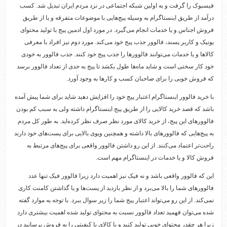
فیسبوک را گرفت و به اولین شبکه اجتماعی در نزد مردم ایران تبدیل شد. کسب
درآمد از طریق اینستاگرام به وسیله پیج‌هایی با موضوعات متفرقه و یا از طریق
فروش اجناس و یا خدمات انجام می‌گیرد. در مورد اول ادمین پیج با تولید محتوای
یونیک و کاربر پسند، فالوور جذب پیج خود می‌کند. مورد دوم نیز افراد با معرفی
کالاها و یا خدمات می‌توانند فالوورها را جذب پیج خود کنند. جذب فالوور به خودی
خود کار سختی است و شاید ماه‌ها طول بکشد تا پیج به حدی از تعداد فالوور برسد
که فروش خوبی را برای صاحبان کسب و کارها به وجود آورد.
با خرید فالوور اینستاگرام اعتبار پیج خود را افزایش دهید شاید برای شما پیش آمده
باشد که قصد خرید کالایی را از طریق پیج اینستاگرام داشته ولی به سبب کم بودن
فالوورهای این پیج، از خرید کالای مورد نظر صرف نظر کرده‌اید. به طور کل مردم
به پیج‌هایی که فالوورهای بالا داشته و همچنین ویوی بالایی برای پست‌های خود دارند
راحت‌تر اعتماد می‌کنند. از این رو داشتن فالوور واقعی برای پیج‌های مرتبط به
فروش کالا و یا خدمات در اینستاگرام مهم است.
این که فالوور واقعی باشد و نه فیک نیز اهمیت دارد زیرا فالوور فیک تنها عدد
فالوورهای شما را بالا می‌برد و از نظر بازدید از پست‌ها و یا گذاشتن کامنت کاری
نمی‌کند. از این رو می‌تواند اعتبار پیج شما را زیر سوال ببرد. با توجه به موارد گفته
شده می‌توان فهمید تعداد فالوور نسبت به محتوای تولید شده اهمیت بیشتری دارد
زیرا هر چقدر محتوای خوبی تولید کنید و یا کالای با کیفیتی را به فروش برسانید در