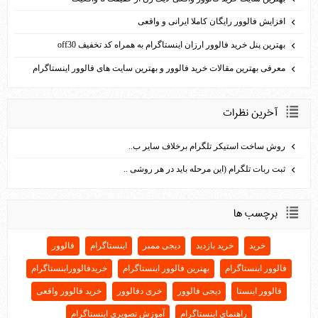
افزایش فالوور رایگان کاملا ایرانی و واقعی
بهترين پنل خريد فالوور ارزان اينستاگرام به همراه کد تخفيف off30
معرفی بهترین مقالات خرید فالوور و بهترین سایت های فالوور اینستاگرام
آخرين نظرات
روش ساخت استیکر تلگرام برخلاف سایر ب..
ثبت ربات تلگرام (این مرحله باید در هر روشی ..
برچسب ها
خرید
خرید بازدید
دیجی ممبر
اینستاگرام
فالوور
فالوور اینستاگرام
بهترین فالوور اینستاگرام
خریدفالووراینستاگرام
فالوور اینستا
دیجی فالوور
خری دفالوور
خرید فالوور واقعی
راهنمای اینستاگرام
آموزش تصویری اینستاگرام