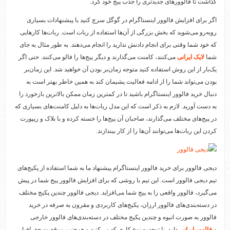
گذاشت تا فالوورهای جدیدتری را جذب پیج خود کرد.
اگر برای افزایش فالوور اینستاگرام در گوگل سرچ کنید با پیشنهادات بسیاری
روبه‌رو می‌شوید که بخش بزرگی از آن‌ها استفاده از ربات است. ربات‌ها کارهایی
که خود شما وقتی برای انجام دادنش ندارید را انجام می‌دهند. به طور مثال به جای
شما
لایک ایرانی
می‌کنند، کامنت می‌گذارند و دیگر پیج‌ها را فالو می‌کنند. حتی اگر
یک‌بار از این روش استفاده کنید متوجه زمان‌بر بودن آن خواهید شد. این زمان‌بر
بودن می‌تواند شما را از ادامه فعالیت پشیمان کند به همین خاطر بهتر است به
دنبال خرید فالوور اینستاگرام باشید تا در کمترین زمان ممکن بالاترین بازخورد را
به دست آورید. لازم به ذکر است که این مدل ربات‌ها به دلیل کامنت‌های بسیاری که
در پیج‌های مختلف می‌گذارند، صاحبان آن پیج‌ها را خسته کرده و با بلاک و ریپورت
کردن این ربات‌ها می‌توانند آن‌ها را از کار بیندازند.
دیجی فالوور برای خرید فالوور اینستاگرام پیشنهاد ما به شما استفاده از پکیج‌های
تیم دیجی فالوور است. این تیم با روشی که برای افزایش فالوور پیج شما در پیش
می‌گیرد، فالوور واقعی را به پیج شما می‌افزاید. دیجی فالوور چندین پکیج مختلف
در دسته‌بندی‌های فالوور ارزان، پکیج‌های کاربردی و مقرون به صرفه در خرید
فالوور به صورت انبوه و چندین پکیج مختلف در دسته‌بندی‌های فالوور خارجی
و
فالوور ایرانی
دارد. با توجه به نوع کاری که می‌کنید و همچنین موقعیت جغرافیایی