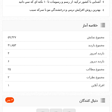
آشنايي با كشور تركيه: از رسم و رسومات تا ۱۰ نكته اي كه نمي دانيد
بهترين روش افزايش نرمي و درخشندگي مو با سركه سيب
خلاصه آمار
مجموع نمایش‌
۵۹,۴۲۷
مجموع بازدید
۴۱,۸۵۳
بازدید امروز
۴
بازدید دیروز
۶
مجموع مطالب
۲۵
مجموع نظرات
۲
افراد آنلاین
۱
دنبال كنندگان
۳ نفر